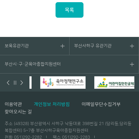
목록
보육유관기관
부산사하구 유관기관
부산시·구·군육아종합지원센터
l
이용약관
개인정보 처리방침
이메일무단수집거부
찾아오시는 길
주소 (49328) 부산광역시 사하구 낙동대로 398번길 21 (당리동,당리동
복합센터) 5~7층 부산사하구육아종합지원센터
전화 051)292-2282
팩스 051)292-2283