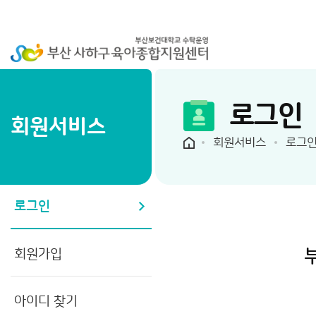
로그인
회원서비스
회원서비스
로그
로그인
회원가입
아이디 찾기